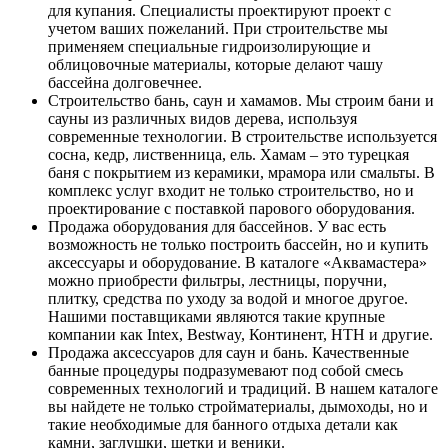
для купания. Специалисты проектируют проект с
учетом ваших пожеланий. При строительстве мы
применяем специальные гидроизолирующие и
облицовочные материалы, которые делают чашу
бассейна долговечнее.
Строительство бань, саун и хамамов. Мы строим бани и
сауны из различных видов дерева, используя
современные технологии. В строительстве используется
сосна, кедр, лиственница, ель. Хамам – это турецкая
баня с покрытием из керамики, мрамора или смальты. В
комплекс услуг входит не только строительство, но и
проектирование с поставкой парового оборудования.
Продажа оборудования для бассейнов. У вас есть
возможность не только построить бассейн, но и купить
аксессуары и оборудование. В каталоге «Аквамастера»
можно приобрести фильтры, лестницы, поручни,
плитку, средства по уходу за водой и многое другое.
Нашими поставщиками являются такие крупные
компании как Intex, Bestway, Континент, HTH и другие.
Продажа аксессуаров для саун и бань. Качественные
банные процедуры подразумевают под собой смесь
современных технологий и традиций. В нашем каталоге
вы найдете не только стройматериалы, дымоходы, но и
такие необходимые для банного отдыха детали как
камни, заглушки, щетки и веники.